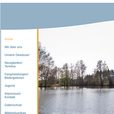
Home
Wir über uns
Unsere Gewässer
Neuigkeiten/
Termine
Fangmeldungen/
Bildergalerien
Jugend
Impressum/
Kontakt
Datenschutz
Mitgliedsantrag